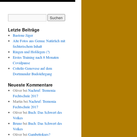
Letzte Beiträge
Bastone Jäger
Alte Fotos aus Genua: Natürlich mit
fechterischem Inhalt
Ringen und Hofdegen (?)
Erstes Training nach 8 Monaten
Covidpause
Coltello Genovese auf dem
Dortmunder Budolehrgang
Neueste Kommentare
Oliver
bei
Nachruf: Tremonia
Fechtschule 2017
Martin
bei
Nachruf: Tremonia
Fechtschule 2017
Oliver
bei
Buch: Das Schwert des
Volkes
Bruno
bei
Buch: Das Schwert des
Volkes
Oliver
bei
Gambettokurs?