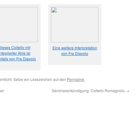
ieses Coltello mit
Eine weitere Interpretation
ntegrierter Ahle ist
von Fra Diavolo
falls von Fra Diavolo
entlicht. Setze ein Lesezeichen auf den
Permalink
.
pe!
Seminarankündigung: Coltello Romagnolo
→