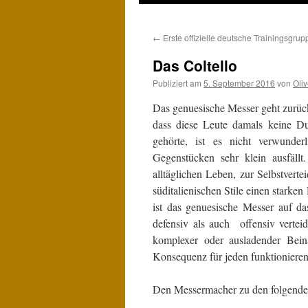
zum
←
Erste offizielle deutsche Trainingsgrup
Inhalt
Das Coltello
Publiziert am
5. September 2016
von
Oliv
Das genuesische Messer geht zurück
dass diese Leute damals keine Du
gehörte, ist es nicht verwunder
Gegenstücken sehr klein ausfäl
alltäglichen Leben, zur Selbstvert
süditalienischen Stile einen stark
ist das genuesische Messer auf da
defensiv als auch offensiv verte
komplexer oder ausladender Beina
Konsequenz für jeden funktionieren
Den Messermacher zu den folgenden