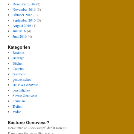
Dezember 2016
(2)
November 2016
(3)
Oktober 2016
(3)
September 2016
(3)
August 2016
(1)
Juli 2016
(4)
Juni 2016
(4)
Kategorien
Bastone
Beiträge
Bücher
Coltello
Gambetto
genuesisches
HEMA Genovese
persönliches
Savate Genovese
Seminare
Treffen
Video
Bastone Genovese?
Denkt man an Stockkampf, denkt man als
Kampfsportler vermutlich erst an