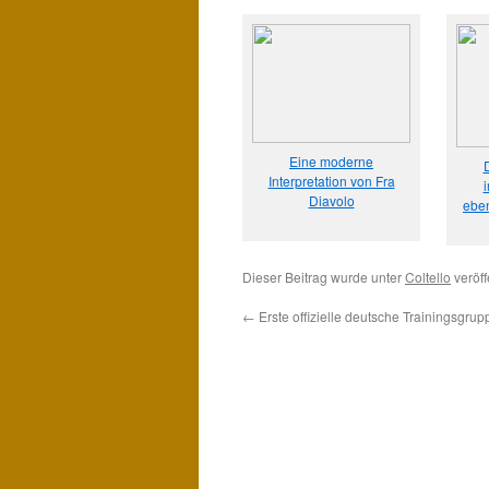
Eine moderne
D
Interpretation von Fra
i
Diavolo
eben
Dieser Beitrag wurde unter
Coltello
veröff
←
Erste offizielle deutsche Trainingsgrup