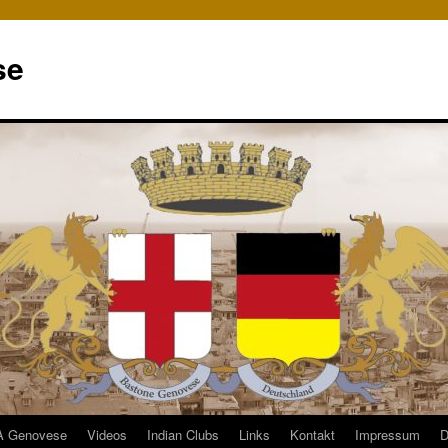
se
 Genovese
Videos
Indian Clubs
Links
Kontakt
Impressum
D