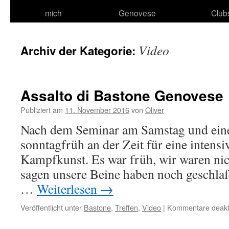
mich
Genovese
Club
zum
Inhalt
Video
Archiv der Kategorie:
Assalto di Bastone Genovese
Publiziert am
11. November 2016
von
Oliver
Nach dem Seminar am Samstag und eine
sonntagfrüh an der Zeit für eine intens
Kampfkunst. Es war früh, wir waren nic
sagen unsere Beine haben noch geschla
…
Weiterlesen
→
Veröffentlicht unter
Bastone
,
Treffen
,
Video
|
Kommentare deakti